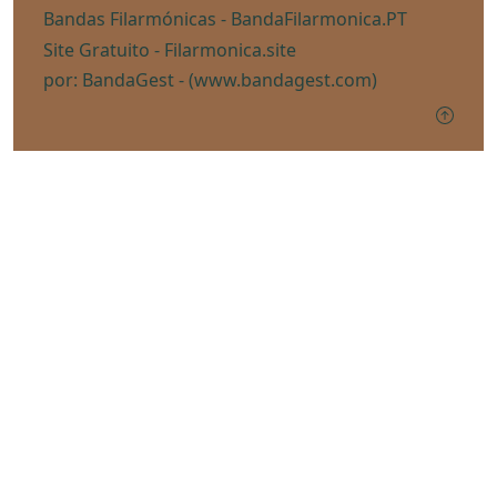
Bandas Filarmónicas -
BandaFilarmonica.PT
Site Gratuito -
Filarmonica.site
por: BandaGest -
(www.bandagest.com)